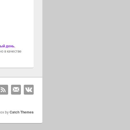
ый день
,
о в качестве
Box by
Catch Themes