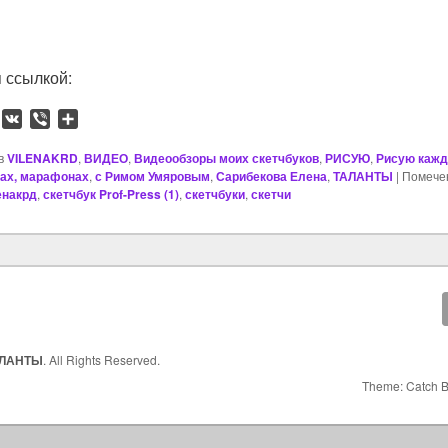
 ссылкой:
W
V
V
О
h
K
i
т
a
b
п
в
VILENAKRD
,
ВИДЕО
,
Видеообзоры моих скетчбуков
,
РИСУЮ
,
Рисую кажд
сах, марафонах
e
р
,
с Римом Умяровым
,
Сарибекова Елена
,
ТАЛАНТЫ
|
Помечен
енакрд
,
скетчбук Prof-Press (1)
,
скетчбуки
,
скетчи
s
r
а
A
в
p
и
p
т
ь
АЛАНТЫ
. All Rights Reserved.
Theme: Catch 