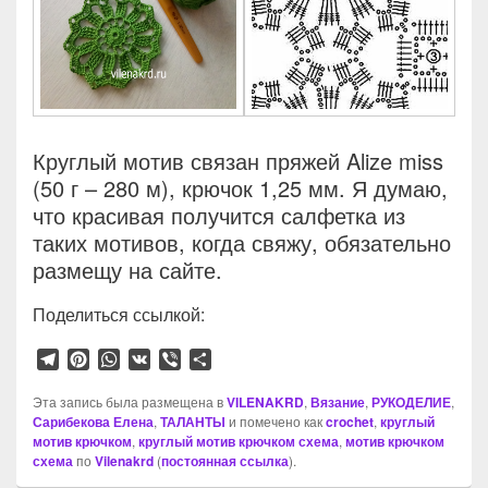
Круглый мотив связан пряжей Alize miss
(50 г – 280 м), крючок 1,25 мм. Я думаю,
что красивая получится салфетка из
таких мотивов, когда свяжу, обязательно
размещу на сайте.
Поделиться ссылкой:
T
P
W
V
V
О
e
i
h
K
i
т
l
n
a
b
п
Эта запись была размещена в
VILENAKRD
,
Вязание
,
РУКОДЕЛИЕ
,
Сарибекова Елена
e
t
t
,
ТАЛАНТЫ
e
р
и помечено как
crochet
,
круглый
мотив крючком
,
круглый мотив крючком схема
,
мотив крючком
g
e
s
r
а
схема
по
Vilenakrd
(
постоянная ссылка
).
r
r
A
в