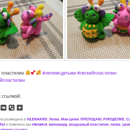
 пластилин
#лепимсдетьми
#легкийпластилин
йпластилин
 ссылкой:
W
V
V
О
h
K
i
т
a
b
п
ла размещена в
VILENAKRD
,
Лепка
,
Мои уроки
,
ПРЕПОДАЮ
,
РУКОДЕЛИЕ
,
С
ТЫ
и помечено как
e
р
vilenakrd
,
виленакрд
,
воздушный пластилин
,
лепка
,
урок
тоянная ссылка
).