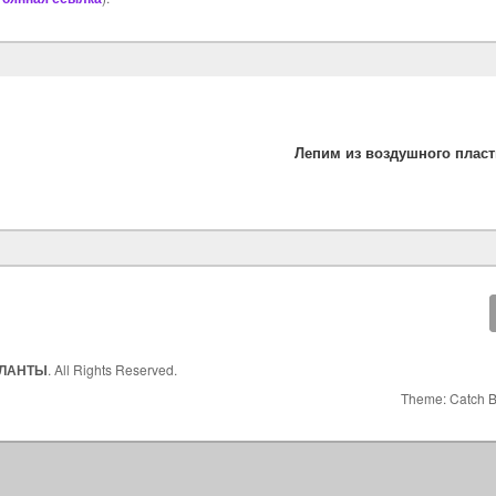
s
r
а
A
в
p
и
p
т
ь
vious
:
Лепим из воздушного пласт
АЛАНТЫ
. All Rights Reserved.
Theme: Catch 