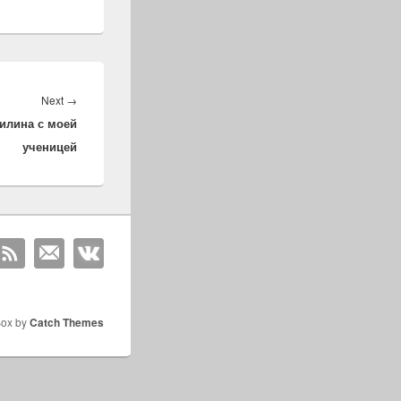
Next
Next
→
илина с моей
post:
ученицей
Box by
Catch Themes