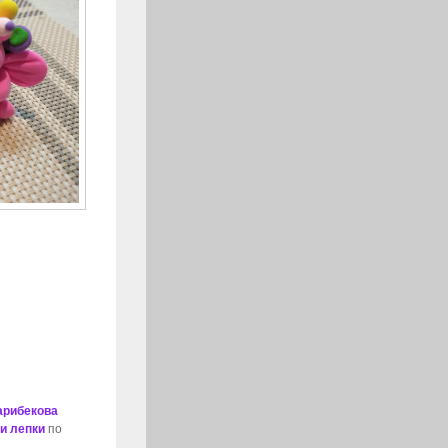
арибекова
и лепки
по