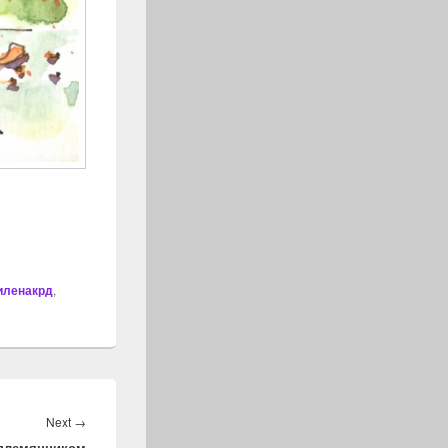
иленакрд
,
Next
Next
→
 племянником
post: