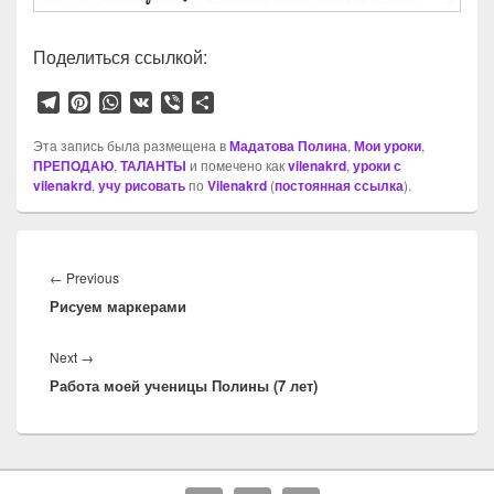
Поделиться ссылкой:
T
P
W
V
V
О
e
i
h
K
i
т
l
n
a
b
п
Эта запись была размещена в
Мадатова Полина
,
Мои уроки
,
ПРЕПОДАЮ
e
t
,
ТАЛАНТЫ
t
e
и помечено как
р
vilenakrd
,
уроки с
vilenakrd
,
учу рисовать
по
Vilenakrd
(
постоянная ссылка
).
g
e
s
r
а
r
r
A
в
a
e
p
и
Навигация
m
s
p
т
по
t
ь
Previous
←
Previous
записям
Рисуем маркерами
post:
Next
Next
→
Работа моей ученицы Полины (7 лет)
post: