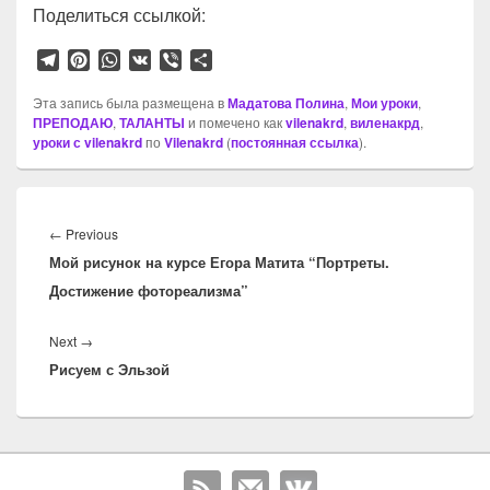
Поделиться ссылкой:
T
P
W
V
V
О
e
i
h
K
i
т
l
n
a
b
п
Эта запись была размещена в
Мадатова Полина
,
Мои уроки
,
ПРЕПОДАЮ
e
t
,
ТАЛАНТЫ
t
e
и помечено как
р
vilenakrd
,
виленакрд
,
уроки с vilenakrd
по
Vilenakrd
(
постоянная ссылка
).
g
e
s
r
а
r
r
A
в
a
e
p
и
Навигация
m
s
p
т
по
t
ь
Previous
←
Previous
записям
Мой рисунок на курсе Егора Матита “Портреты.
post:
Достижение фотореализма”
Next
Next
→
Рисуем с Эльзой
post: