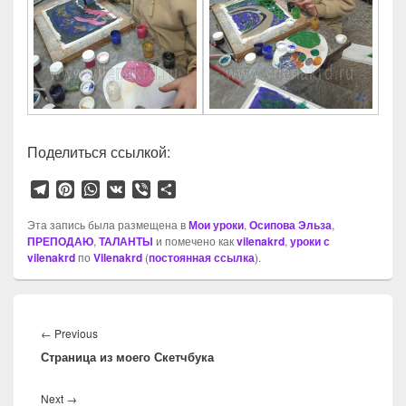
Поделиться ссылкой:
T
P
W
V
V
О
e
i
h
K
i
т
l
n
a
b
п
Эта запись была размещена в
Мои уроки
,
Осипова Эльза
,
ПРЕПОДАЮ
e
t
,
ТАЛАНТЫ
t
e
и помечено как
р
vilenakrd
,
уроки с
vilenakrd
по
Vilenakrd
(
постоянная ссылка
).
g
e
s
r
а
r
r
A
в
a
e
p
и
Навигация
m
s
p
т
по
t
ь
Previous
←
Previous
записям
Страница из моего Скетчбука
post:
Next
Next
→