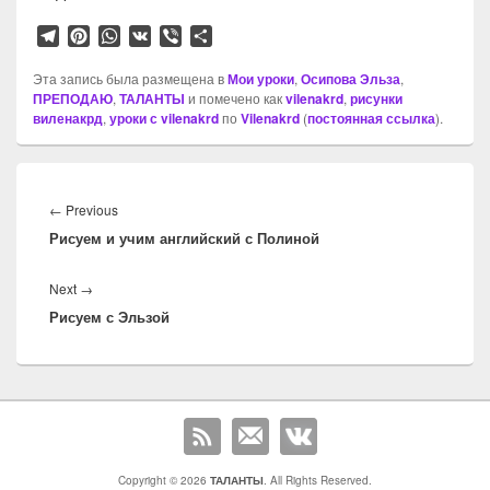
T
P
W
V
V
О
e
i
h
K
i
т
l
n
a
b
п
Эта запись была размещена в
Мои уроки
,
Осипова Эльза
,
ПРЕПОДАЮ
e
t
,
ТАЛАНТЫ
t
e
и помечено как
р
vilenakrd
,
рисунки
виленакрд
,
уроки с vilenakrd
по
Vilenakrd
(
постоянная ссылка
).
g
e
s
r
а
r
r
A
в
a
e
p
и
Навигация
m
s
p
т
по
t
ь
Previous
←
Previous
записям
Рисуем и учим английский с Полиной
post:
Next
Next
→
Рисуем с Эльзой
post:
Copyright © 2026
ТАЛАНТЫ
. All Rights Reserved.