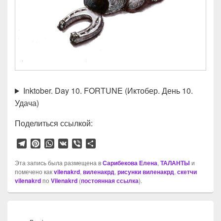
Inktober. Day 10. FORTUNE (Иктобер. День 10.
Удача)
Поделиться ссылкой:
T
P
W
V
V
О
e
i
h
K
i
т
l
n
a
b
п
Эта запись была размещена в
Сарибекова Елена
,
ТАЛАНТЫ
и
помечено как
e
t
vilenakrd
t
,
e
виленакрд
р
,
рисунки виленакрд
,
скетчи
vilenakrd
по
Vilenakrd
(
постоянная ссылка
).
g
e
s
r
а
r
r
A
в
a
e
p
и
Навигация
m
s
p
т