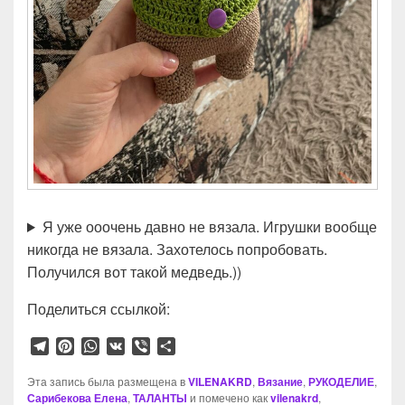
Я уже ооочень давно не вязала. Игрушки вообще
никогда не вязала. Захотелось попробовать.
Получился вот такой медведь.))
Поделиться ссылкой:
T
P
W
V
V
О
e
i
h
K
i
т
l
n
a
b
п
Эта запись была размещена в
VILENAKRD
,
Вязание
,
РУКОДЕЛИЕ
,
Сарибекова Елена
e
t
t
,
ТАЛАНТЫ
e
р
и помечено как
vilenakrd
,