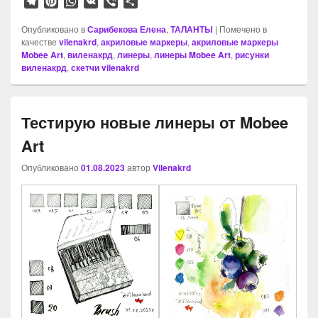
T
P
W
V
V
О
e
i
h
K
i
т
l
n
a
b
п
Опубликовано в
Сарибекова Елена
,
ТАЛАНТЫ
|
Помечено в
качестве
e
t
vilenakrd
t
,
акриловые маркеры
e
р
,
акриловые маркеры
Mobee Art
,
виленакрд
,
линеры
,
линеры Mobee Art
,
рисунки
g
e
s
r
а
виленакрд
,
скетчи vilenakrd
r
r
A
в
a
e
p
и
m
s
p
т
t
ь
Тестирую новые линеры от Mobee
Art
Опубликовано
01.08.2023
автор
Vilenakrd